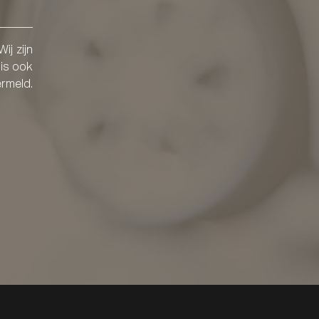
ij zijn
 is ook
ermeld.