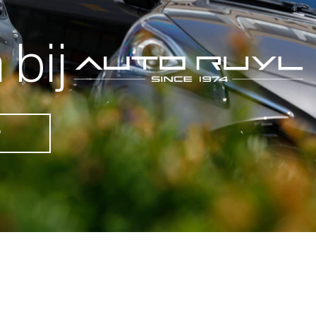
bij
D